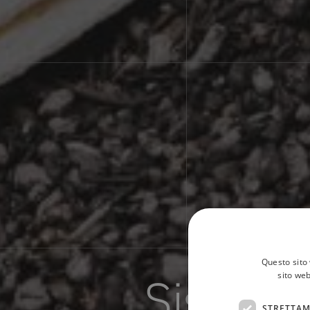
H
Questo sito 
Sistema 
sito web
STRETTAM