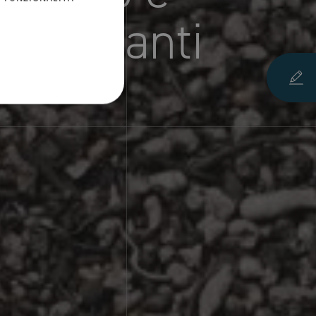
ri pesanti
GERMAN
FRENCH