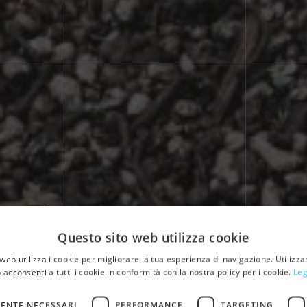
Questo sito web utilizza cookie
ome
Industrie
Impianti di termovalorizzazione di rifiuti soli
web utilizza i cookie per migliorare la tua esperienza di navigazione. Utilizza
di estrazione 
 acconsenti a tutti i cookie in conformità con la nostra policy per i cookie.
Leg
ENTE NECESSARI
PERFORMANCE
TARGETING