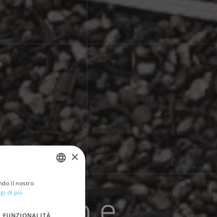
×
di
ndo il nostro
ITALIAN
a secco e
gi di più
ENGLISH
FUNZIONALITÀ
SPANISH