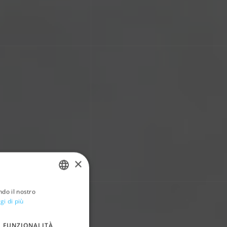
×
ndo il nostro
ITALIAN
gi di più
ENGLISH
FUNZIONALITÀ
SPANISH