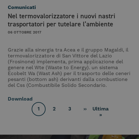
Comunicati
Nel termovalorizzatore i nuovi nastri
trasportatori per tutelare l’ambiente
06 OTTOBRE 2017
Grazie alla sinergia tra Acea e il gruppo Magaldi, il
termovalorizzatore di San Vittore del Lazio
(Frosinone) implementa, prima applicazione del
genere nel Wte (Waste to Energy). un sistema
Ecobelt Wa (Wast Ash) per il trasporto delle ceneri
pesanti (bottom ash) derivanti dalla combustione
del Css (Combustibile Solido Secondario.
Download
Paginazione
1
2
3
››
Ultima
Pagina
Page
Page
Pagina
Ultima
»
attuale
successiva
pagina