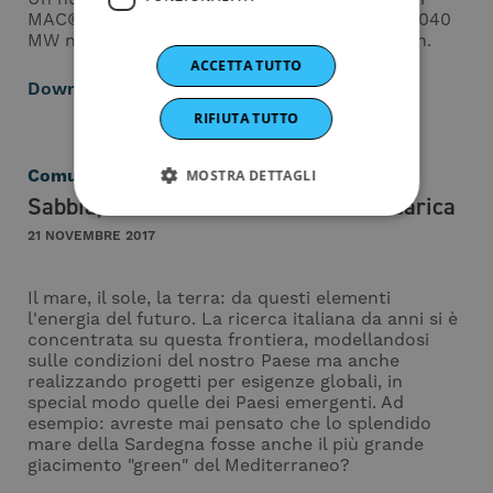
MAC®+MAR® a secco per 2 caldaie USC da 1.040
MW nella centrale elettrica di Gangneung Anin.
ACCETTA TUTTO
Download
RIFIUTA TUTTO
Comunicati
MOSTRA DETTAGLI
Sabbia, mare e sole la natura dà la carica
21 NOVEMBRE 2017
Il mare, il sole, la terra: da questi elementi
l'energia del futuro. La ricerca italiana da anni si è
concentrata su questa frontiera, modellandosi
sulle condizioni del nostro Paese ma anche
realizzando progetti per esigenze globali, in
special modo quelle dei Paesi emergenti. Ad
esempio: avreste mai pensato che lo splendido
mare della Sardegna fosse anche il più grande
giacimento "green" del Mediterraneo?