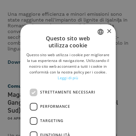
Una maggiore efficienza e minori emissioni sono
state raggiunte nell'impianto di lignite di Işalniţa in
Romania. Questo è stato possibile grazie alla
×
conversione delle ceneri pesanti da umide a
secche e all'introduzione del processo di post-
Questo sito web
combustione per i residui incombusti. (Articolo in
utilizza cookie
ITALIAN
lingua inglese)
Questo sito web utilizza i cookie per migliorare
ENGLISH
la tua esperienza di navigazione. Utilizzando il
Download
nostro sito web acconsenti a tutti i cookie in
SPANISH
conformità con la nostra policy per i cookie.
Leggi di più
GERMAN
Comunicati
FRENCH
STRETTAMENTE NECESSARI
Magaldi: una nuova commessa da
Gangeung Anin Power Plant (Corea del
PERFORMANCE
Sud)
04 APRILE 2019
TARGETING
FUNZIONALITÀ
Un nuovo ordine dalla Corea del Sud: i sistemi