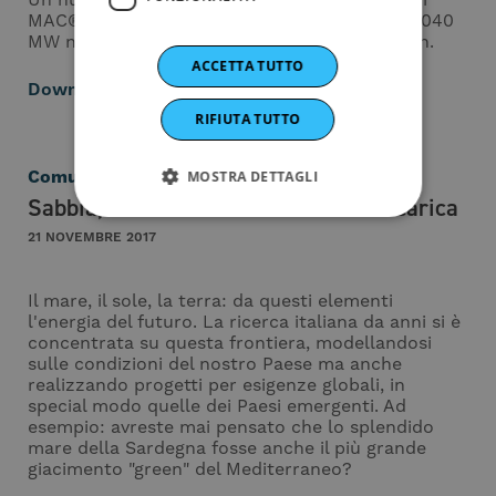
MAC®+MAR® a secco per 2 caldaie USC da 1.040
MW nella centrale elettrica di Gangneung Anin.
ACCETTA TUTTO
Download
RIFIUTA TUTTO
Comunicati
MOSTRA DETTAGLI
Sabbia, mare e sole la natura dà la carica
21 NOVEMBRE 2017
Il mare, il sole, la terra: da questi elementi
l'energia del futuro. La ricerca italiana da anni si è
concentrata su questa frontiera, modellandosi
sulle condizioni del nostro Paese ma anche
realizzando progetti per esigenze globali, in
special modo quelle dei Paesi emergenti. Ad
esempio: avreste mai pensato che lo splendido
mare della Sardegna fosse anche il più grande
giacimento "green" del Mediterraneo?