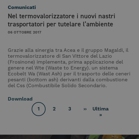
Comunicati
Nel termovalorizzatore i nuovi nastri
trasportatori per tutelare l’ambiente
06 OTTOBRE 2017
Grazie alla sinergia tra Acea e il gruppo Magaldi, il
termovalorizzatore di San Vittore del Lazio
(Frosinone) implementa, prima applicazione del
genere nel Wte (Waste to Energy). un sistema
Ecobelt Wa (Wast Ash) per il trasporto delle ceneri
pesanti (bottom ash) derivanti dalla combustione
del Css (Combustibile Solido Secondario.
Download
Paginazione
1
2
3
››
Ultima
Pagina
Page
Page
Pagina
Ultima
»
attuale
successiva
pagina