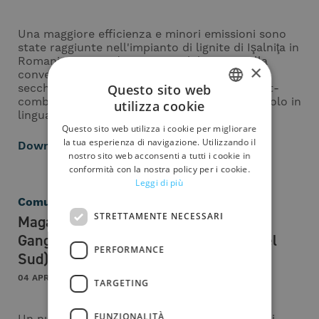
Una maggiore efficienza e minori emissioni sono
state raggiunte nell'impianto di lignite di Işalniţa in
Romania. Questo è stato possibile grazie alla
×
conversione delle ceneri pesanti da umide a
Questo sito web
secche e all'introduzione del processo di post-
combustione per i residui incombusti. (Articolo in
utilizza cookie
ITALIAN
lingua inglese)
Questo sito web utilizza i cookie per migliorare
ENGLISH
la tua esperienza di navigazione. Utilizzando il
Download
nostro sito web acconsenti a tutti i cookie in
SPANISH
conformità con la nostra policy per i cookie.
Leggi di più
GERMAN
Comunicati
FRENCH
STRETTAMENTE NECESSARI
Magaldi: una nuova commessa da
Gangeung Anin Power Plant (Corea del
PERFORMANCE
Sud)
04 APRILE 2019
TARGETING
FUNZIONALITÀ
Un nuovo ordine dalla Corea del Sud: i sistemi