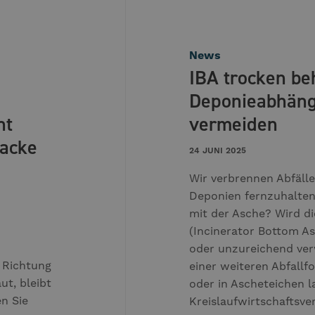
News
IBA trocken be
Deponieabhäng
ht
vermeiden
acke
24 JUNI 2025
Wir verbrennen Abfälle
Deponien fernzuhalten
mit der Asche? Wird d
(Incinerator Bottom A
oder unzureichend verw
 Richtung
einer weiteren Abfallf
ut, bleibt
oder in Ascheteichen 
n Sie
Kreislaufwirtschaftsv