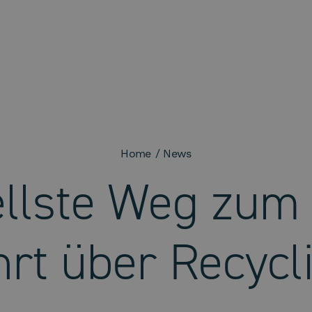
Home
News
llste Weg zum
hrt über Recycl