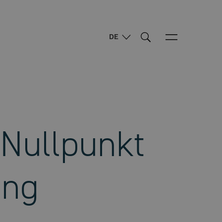
DE
 Nullpunkt
ing