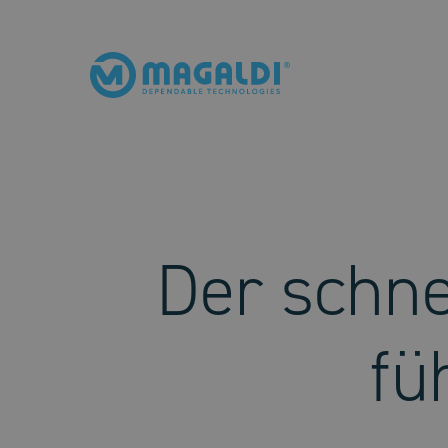
Der schne
fü