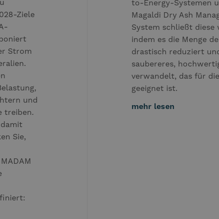
zu
to-Energy-Systemen u
028-Ziele
Magaldi Dry Ash Man
A-
System schließt diese 
poniert
indem es die Menge de
er Strom
drastisch reduziert und
ralien.
saubereres, hochwerti
en
verwandelt, das für d
Belastung,
geeignet ist.
chtern und
mehr lesen
 treiben.
 damit
en Sie,
e MADAM
e
iniert: