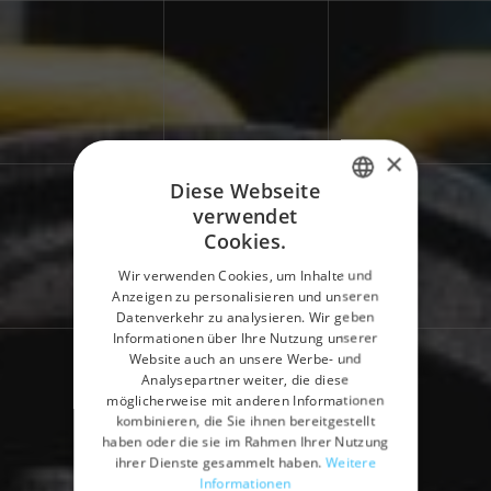
×
Diese Webseite
verwendet
ITALIAN
Cookies.
ENGLISH
Wir verwenden Cookies, um Inhalte und
Anzeigen zu personalisieren und unseren
SPANISH
Datenverkehr zu analysieren. Wir geben
GERMAN
Informationen über Ihre Nutzung unserer
Website auch an unsere Werbe- und
FRENCH
Analysepartner weiter, die diese
Home
Industrien
Gießereien
möglicherweise mit anderen Informationen
kombinieren, die Sie ihnen bereitgestellt
Eisengießereien
haben oder die sie im Rahmen Ihrer Nutzung
ihrer Dienste gesammelt haben.
Weitere
Informationen