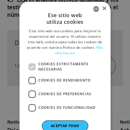
testimonios del equipo de Waupaca en el
×
número de marzo de Modern Casting.
Ese sitio web
utiliza cookies
ITALIAN
Este sitio web usa cookies para mejorar la
ENGLISH
experiencia del usuario. Al utilizar nuestro
DESCARGA EL ARTÍCULO
sitio web, usted acepta todas las cookies de
SPANISH
acuerdo con nuestra Política de cookies.
Más
información
GERMAN
FRENCH
COOKIES ESTRICTAMENTE
Descarga
1.96 Mb - PDF
NECESARIAS
COOKIES DE RENDIMIENTO
COOKIES DE PREFERENCIAS
COOKIES DE FUNCIONALIDAD
Noticias
Noti
ACEPTAR TODO