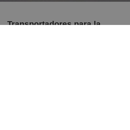
Transportadores para la
industria del cemento
Alta resistencia al calor y al desgaste,
bajo consumo de energía, impacto
ambiental reducido
La industria del cemento plantea numerosos desafíos a
los sistemas de transporte. Materiales polvorientos,
abrasivos o de alta temperatura deben transportarse en
largas distancias o inclinaciones pronunciadas.