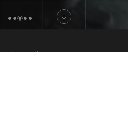
Ricerca & Sviluppo
Affidabilità ed innovazione sono
parte del nostro DNA
Dominare il futuro significa abbracciare i
cambiamenti e favorire l'innovazione.
Magaldi ha fatto dell'affidabilità e dell'innovazione
la chiave del proprio vantaggio competitivo.
Attorno a questi pilastri ha costruito una cultura
imprenditoriale e un modello di business orientato
a trasformare idee innovative in soluzioni reali,