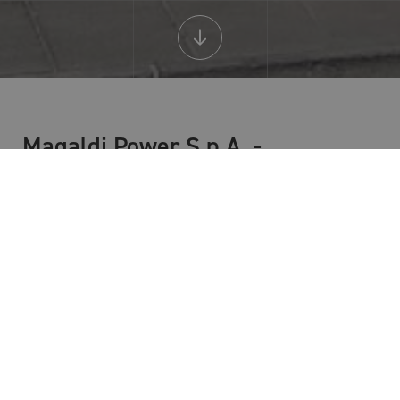
Magaldi Power S.p.A. -
Headquarters
Via Irno, 219
84135 Salerno
Tel.
+39 089688111
Mail: group@magaldi.com