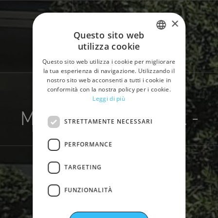
×
Questo sito web
utilizza cookie
ITALIAN
Questo sito web utilizza i cookie per migliorare
ENGLISH
la tua esperienza di navigazione. Utilizzando il
nostro sito web acconsenti a tutti i cookie in
SPANISH
conformità con la nostra policy per i cookie.
Home
Società del Gruppo
Leggi di più
GERMAN
Magaldi Power S.p.A. -
FRENCH
STRETTAMENTE NECESSARI
Headquarters
PERFORMANCE
Italia
TARGETING
FUNZIONALITÀ