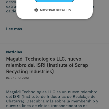
descubra más sobre nuestro sistema de
extracción en seco de las cenizas de fondo de
MOSTRAR DETALLES
calderas de parrilla que queman biomasa.
Lee más
Noticias
Magaldi Technologies LLC, nuevo
miembro del ISRI (Institute of Scrap
Recycling Industries)
26 ENERO 2023
Magaldi Technologies LLC es un nuevo miembro
del ISRI (Instituto de Industrias de Reciclaje de
Chatarra). Descubra más sobre la membership y
nuestra línea de cintas transportadoras de