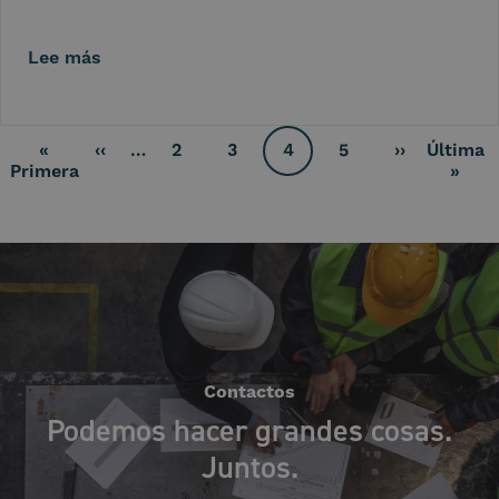
Lee más
Paginación
«
‹‹
…
2
3
4
5
››
Última
Página
Página
Página
Página
Página
Siguiente
Primera
Últi
Primera
»
anterior
actual
página
página
pági
Contactos
Podemos hacer grandes cosas.
Juntos.