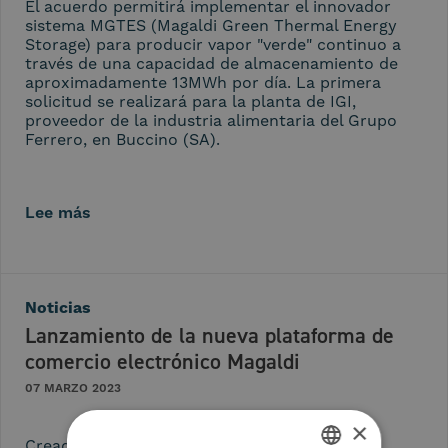
El acuerdo permitirá implementar el innovador
sistema MGTES (Magaldi Green Thermal Energy
Storage) para producir vapor "verde" continuo a
través de una capacidad de almacenamiento de
aproximadamente 13MWh por día. La primera
solicitud se realizará para la planta de IGI,
proveedor de la industria alimentaria del Grupo
Ferrero, en Buccino (SA).
Lee más
Noticias
Lanzamiento de la nueva plataforma de
comercio electrónico Magaldi
07 MARZO 2023
×
Creada con la contribución de Simest, la