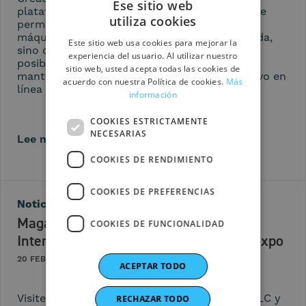
Ese sitio web
plataforma de comercio electrónico no solo le
utiliza cookies
permite comprar piezas de repuesto para
ITALIAN
máquinas Magaldi de manera más fácil y rápida,
Este sitio web usa cookies para mejorar la
sino que también ofrece a los clientes la
ENGLISH
experiencia del usuario. Al utilizar nuestro
posibilidad de configurar una estrategia de
sitio web, usted acepta todas las cookies de
SPANISH
mantenimiento guiada por el análisis predictivo en
acuerdo con nuestra Política de cookies.
Más
línea con los principios de la industria 4.0.
información
GERMAN
FRENCH
COOKIES ESTRICTAMENTE
NECESARIAS
Lee más
COOKIES DE RENDIMIENTO
COOKIES DE PREFERENCIAS
Noticias
Magaldi Technologies LLC en el
COOKIES DE FUNCIONALIDAD
International Biomass Conference & Expo
20 FEBRERO 2023
ACEPTAR TODO
Visite el stand 535 de Magaldi Technologies LLC y
RECHAZAR TODO