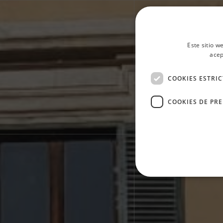
Este sitio w
acep
Maga
COOKIES ESTRI
COOKIES DE PR