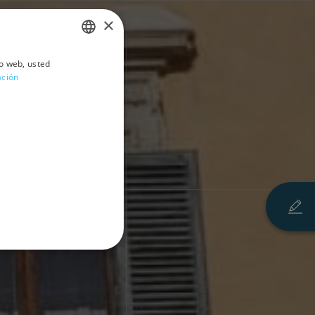
×
io web, usted
ITALIAN
ación
ENGLISH
y srl
SPANISH
GERMAN
FRENCH