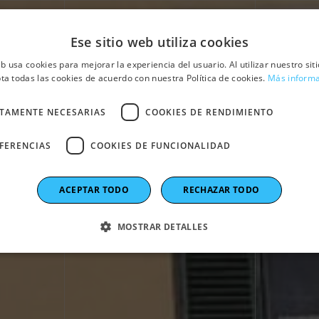
Ese sitio web utiliza cookies
eb usa cookies para mejorar la experiencia del usuario. Al utilizar nuestro sit
ta todas las cookies de acuerdo con nuestra Política de cookies.
Más inform
Home
Sedes y Filiales
ldi Green Energ
CTAMENTE NECESARIAS
COOKIES DE RENDIMIENTO
EFERENCIAS
COOKIES DE FUNCIONALIDAD
Italia, Emiratos Árabes Unidos (EAU)
ACEPTAR TODO
RECHAZAR TODO
MOSTRAR DETALLES