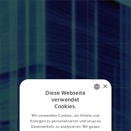
×
Diese Webseite
verwendet
ITALIAN
Cookies.
ENGLISH
Wir verwenden Cookies, um Inhalte und
Anzeigen zu personalisieren und unseren
SPANISH
Datenverkehr zu analysieren. Wir geben
Home
Forschung und Entwicklung