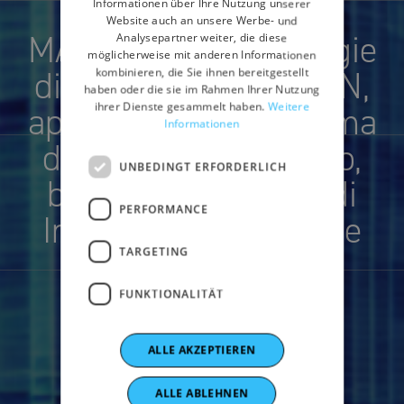
GERMAN
Informationen über Ihre Nutzung unserer
Website auch an unsere Werbe- und
MANTEIA - Metodologie
FRENCH
Analysepartner weiter, die diese
möglicherweise mit anderen Informationen
di eArlyfault detectioN,
kombinieren, die Sie ihnen bereitgestellt
haben oder die sie im Rahmen Ihrer Nutzung
applicate su un sistema
ihrer Dienste gesammelt haben.
Weitere
Informationen
di accumulo TErmico,
UNBEDINGT ERFORDERLICH
basate su tecniche di
PERFORMANCE
Intelligenza Artificiale
TARGETING
FUNKTIONALITÄT
ALLE AKZEPTIEREN
ALLE ABLEHNEN