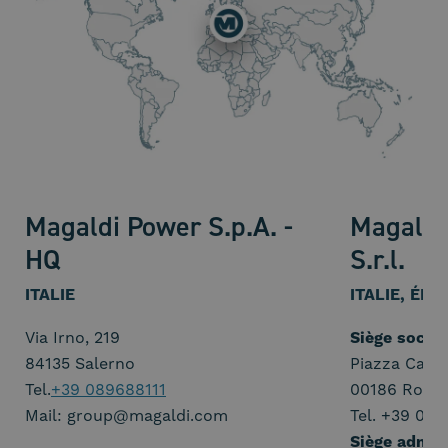
Magaldi Power S.p.A. -
Magaldi
HQ
S.r.l.
ITALIE
ITALIE, ÉM
Via Irno, 219
Siège social
84135 Salerno
Piazza Capra
Tel.
+39 089688111
00186 Rome 
Mail: group@magaldi.com
Tel. +39 06 
Siège admini